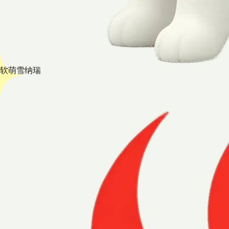
软萌雪纳瑞