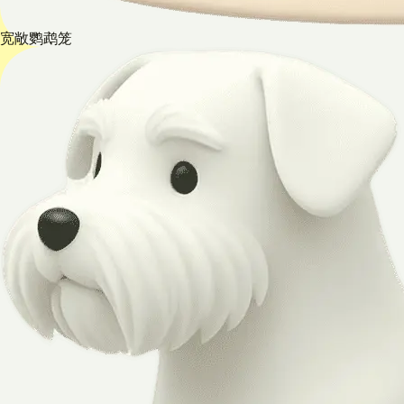
宽敞鹦鹉笼