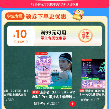
漫步者（EDIFIER）W8
漫步者（EDIFIER
漫步者（EDIFIER）W2
NB三金标版 头戴式主动
5 一体式电脑音响 家用
80NB Pro 颈挂式主动降噪
蓝牙耳机 手机电脑笔记
台式机笔记本音箱 RGB
369
117
价:
到手价:
￥
￥
蓝牙耳机 磁吸设计 45dB降
208
机 83小时续航 皓月银
灯效 高保真 黑色 毕业
到手价:
￥
.
9
噪 适用苹果华为手机 典雅黑
情人节礼物