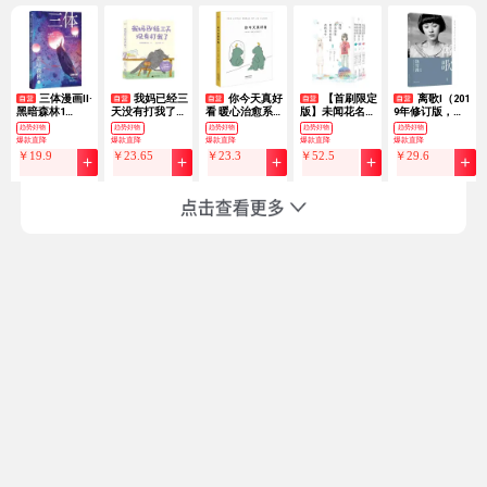
三体漫画II·
我妈已经三
你今天真好
【首刷限定
离歌I（201
黑暗森林1
天没有打我了
看 暖心治愈系
版】未闻花名
9年修订版，陈
（《三体》第二
（“央视新闻”长
绘本减压漫画青
我们仍未知道那
意涵书模首秀，
趋势好物
趋势好物
趋势好物
趋势好物
趋势好物
部官方漫画，真
文推荐！百万畅
春卡通人物 一
天所看见的花的
再现万千读者珍
爆款直降
爆款直降
爆款直降
爆款直降
爆款直降
正有国际影响力
销书作家老杨的
见你就好心情
名字 未闻花名
藏的青春记忆。
￥
19
.
9
￥
23
.
65
￥
23
.
3
￥
52
.
5
￥
29
.
6
的国漫）刘慈欣
猫头鹰新作）
我可以咬一口吗
漫画（三本套）
离别之歌轰轰烈
科幻官方授权科
全套作者莉兹·
（首刷特典人物
烈地唱响在马卓
幻漫画
克里莫
卡+银卡反磨砂
的世界，谁在终
明信片！随书附
点处获得幸福，
赠6张异形书签
谁又转身离开渴
+1张透卡！）
望新生？）