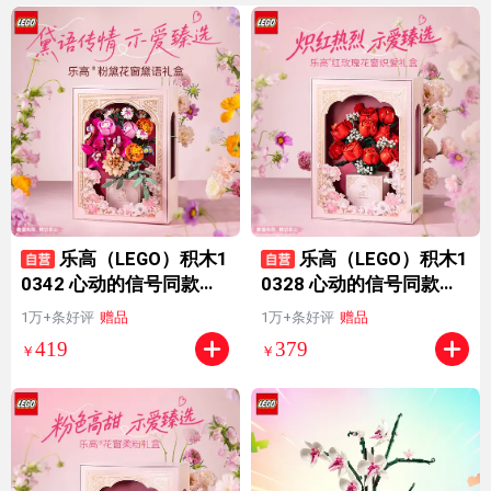
乐高（LEGO）积木1
乐高（LEGO）积木1
0342 心动的信号同款粉
0328 心动的信号同款玫
黛花束男女孩玩具七夕情
瑰花束永生花男女孩玩具
1万+条好评
赠品
1万+条好评
赠品
人节礼物
七夕节礼物
419
379
￥
￥