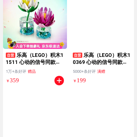
乐高（LEGO）积木1
乐高（LEGO）积木1
1511 心动的信号同款睡
0369 心动的信号同款傲
莲男女孩儿童玩具七夕情
骨梅永生花男女孩玩具七
1万+条好评
赠品
5000+条好评
满赠
人节礼物
夕情人节礼物
359
199
￥
￥