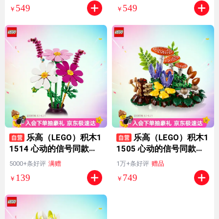
人节礼物
七夕节礼物
549
549
￥
￥
乐高（LEGO）积木1
乐高（LEGO）积木1
1514 心动的信号同款波
1505 心动的信号同款林
斯菊男女孩儿童玩具七夕
间蘑菇男女孩玩具七夕情
5000+条好评
满赠
1万+条好评
赠品
情人节礼物
人节礼物
139
749
￥
￥