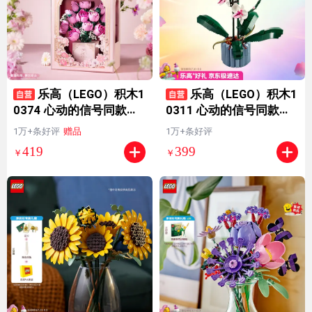
乐高（LEGO）积木1
乐高（LEGO）积木1
0374 心动的信号同款粉
0311 心动的信号同款兰
玫瑰花束男女孩玩具七夕
花永生花男女孩玩具七夕
1万+条好评
赠品
1万+条好评
情人节礼物
情人节礼物
419
399
￥
￥